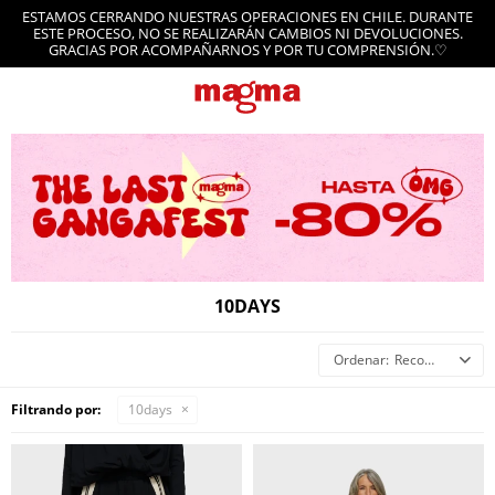
ESTAMOS CERRANDO NUESTRAS OPERACIONES EN CHILE. DURANTE
ESTE PROCESO, NO SE REALIZARÁN CAMBIOS NI DEVOLUCIONES.
GRACIAS POR ACOMPAÑARNOS Y POR TU COMPRENSIÓN.♡
10DAYS
Recomendados
Filtrando por:
10days