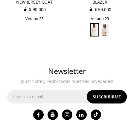
NEW JERSEY COAT
BLAZER
$
90.000
$
50.000
Verano 23
Verano 23
Newsletter
¡Suscribite y recibí todas nuestras novedades!
SUSCRIBIRME



