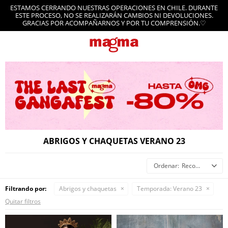
ESTAMOS CERRANDO NUESTRAS OPERACIONES EN CHILE. DURANTE
ESTE PROCESO, NO SE REALIZARÁN CAMBIOS NI DEVOLUCIONES.
GRACIAS POR ACOMPAÑARNOS Y POR TU COMPRENSIÓN.♡
ABRIGOS Y CHAQUETAS VERANO 23
Recomendados
Filtrando por:
Abrigos y chaquetas
Temporada:
Verano 23
Quitar filtros