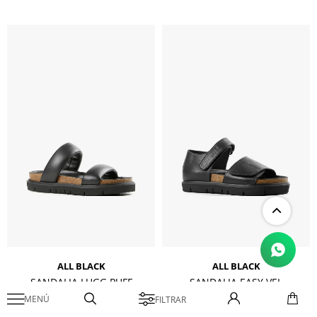
ALL BLACK
ALL BLACK
SANDALIA LUGG PUFF
SANDALIA EASY VEL
$
30.000
$
40.000

Verano 2026
Verano 2026