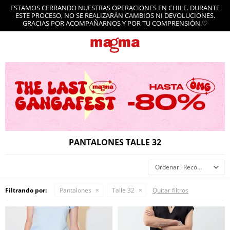
ESTAMOS CERRANDO NUESTRAS OPERACIONES EN CHILE. DURANTE
ESTE PROCESO, NO SE REALIZARÁN CAMBIOS NI DEVOLUCIONES.
GRACIAS POR ACOMPAÑARNOS Y POR TU COMPRENSIÓN.♡
PANTALONES TALLE 32
Recomendados
Filtrando por:
Pantalones
Talle 32
Quitar filtros