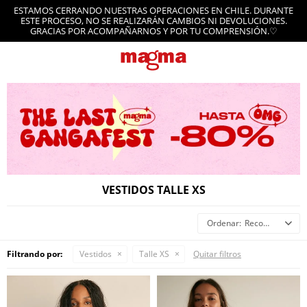
ESTAMOS CERRANDO NUESTRAS OPERACIONES EN CHILE. DURANTE
ESTE PROCESO, NO SE REALIZARÁN CAMBIOS NI DEVOLUCIONES.
GRACIAS POR ACOMPAÑARNOS Y POR TU COMPRENSIÓN.♡
VESTIDOS TALLE XS
Recomendados
Filtrando por:
Vestidos
Talle XS
Quitar filtros