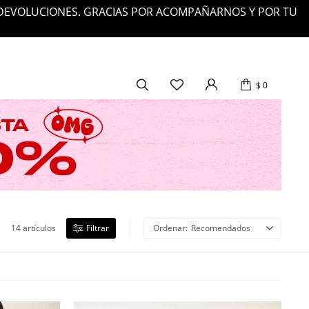
00.000
$
0
14 artículos
Recomendados