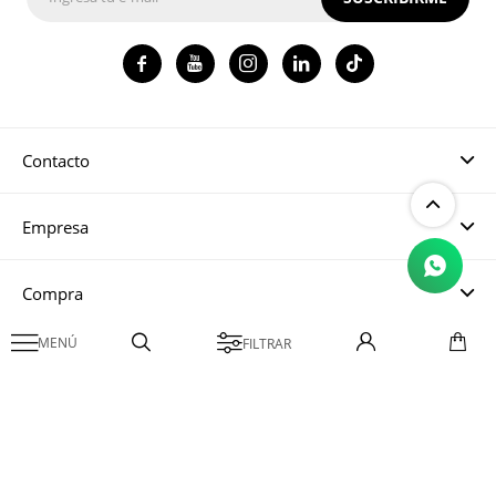




Contacto
Empresa
Compra

Mi cuenta
© Copyright 2026 / Magma CH