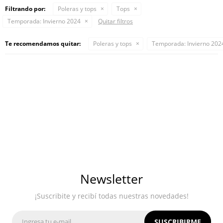
Filtrando por:
Poleras y tops
Tops
Temporada:
Invierno 2024
Quitar filtros
Te recomendamos quitar:
Poleras y tops
Temporada:
Invierno 202
Newsletter
¡Suscribite y recibí todas nuestras novedades!
SUSCRIBIRME