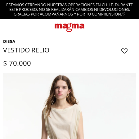
ESTAMOS CERRANDO NUESTRAS OPERACIONES EN CHILE. DURANTE
ESTE PROCESO, NO SE REALIZARÁN CAMBIOS NI DEVOLUCIONES.
GRACIAS POR ACOMPAÑARNOS Y POR TU COMPRENSIÓN.♡
DIEGA
VESTIDO RELIO
$
70.000