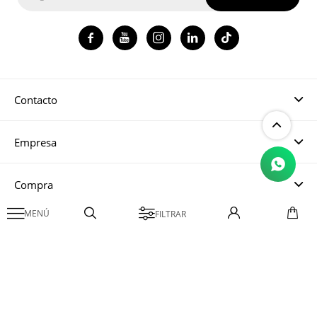




Contacto
Empresa
Compra

Mi cuenta
© Copyright 2026 / Magma CH