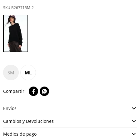
B267715M-2
SM
ML


Envíos
Cambios y Devoluciones
Medios de pago