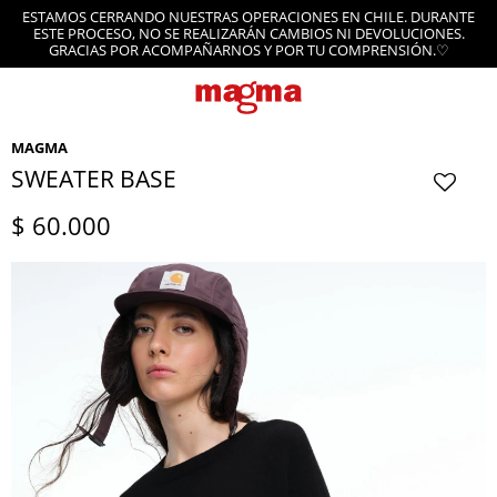
ESTAMOS CERRANDO NUESTRAS OPERACIONES EN CHILE. DURANTE
ESTE PROCESO, NO SE REALIZARÁN CAMBIOS NI DEVOLUCIONES.
GRACIAS POR ACOMPAÑARNOS Y POR TU COMPRENSIÓN.♡
MAGMA
SWEATER BASE
$
60.000