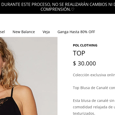
 DURANTE ESTE PROCESO, NO SE REALIZARÁN CAMBIOS NI
COMPRENSIÓN.♡
sel
New Balance
Veja
Ganga Hasta 80% OFF
POL CLOTHING
TOP
$
30.000
Colección exclusiva onli
Top Blusa de Canalé con 
Esta blusa de canalé si
comodidad relajada de u
texturizados.