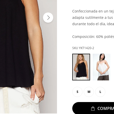
Confeccionada en un teji
adapta sutilmente a tus
durante todo el día, ide
Composición: 60% poliés
YKT1420-2
S
M
L