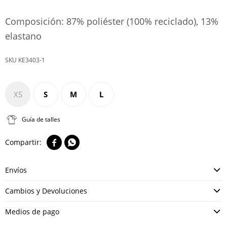
Composición: 87% poliéster (100% reciclado), 13%
elastano
KE3403-1
XS
S
M
L
Guía de talles


Envíos
Cambios y Devoluciones
Medios de pago