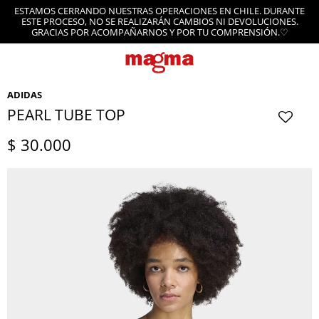
ESTAMOS CERRANDO NUESTRAS OPERACIONES EN CHILE. DURANTE
ESTE PROCESO, NO SE REALIZARÁN CAMBIOS NI DEVOLUCIONES.
GRACIAS POR ACOMPAÑARNOS Y POR TU COMPRENSIÓN.♡
ADIDAS
PEARL TUBE TOP
$
30.000