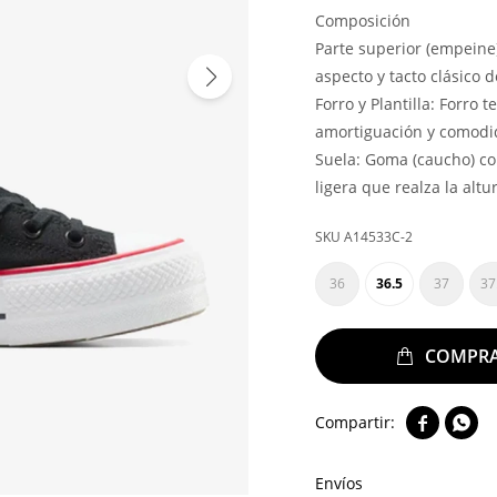
Composición
Parte superior (empeine
aspecto y tacto clásico d
Forro y Plantilla: Forro 
amortiguación y comodid
Suela: Goma (caucho) c
ligera que realza la alt
A14533C-2
36
36.5
37
37


Envíos