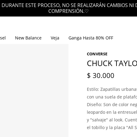
 DURANTE ESTE PROCESO, NO SE REALIZARÁN CAMBIOS NI
COMPRENSIÓN.♡
sel
New Balance
Veja
Ganga Hasta 80% OFF
CONVERSE
CHUCK TAYLOR
$
30.000
Estilo: Zapatillas urban
con una suela de plata
Diseño: Son de color ne
leopardo en la entresuel
y "salvaje" al look. Cue
el tobillo y la placa "All 