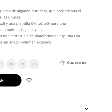
): Lona de algodón duradera, que proporciona el
e las Chucks.
textil y una plantilla OrthoLite® para una
ad óptimas bajo los pies.
on una entresuela de plataforma de espuma EVA
ura sin añadir volumen excesivo.
Guía de talles
.5
38
39
39,5