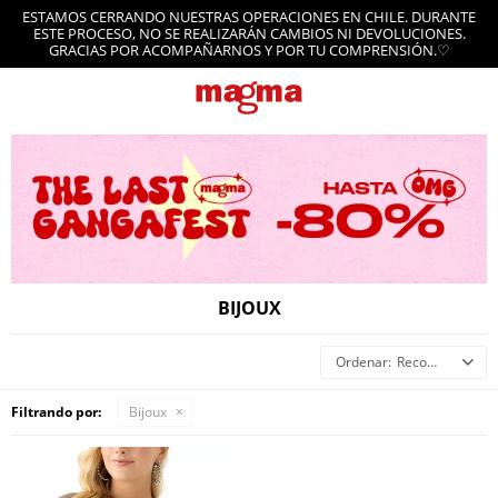
ESTAMOS CERRANDO NUESTRAS OPERACIONES EN CHILE. DURANTE
ESTE PROCESO, NO SE REALIZARÁN CAMBIOS NI DEVOLUCIONES.
GRACIAS POR ACOMPAÑARNOS Y POR TU COMPRENSIÓN.♡
BIJOUX
Recomendados
Filtrando por:
Bijoux