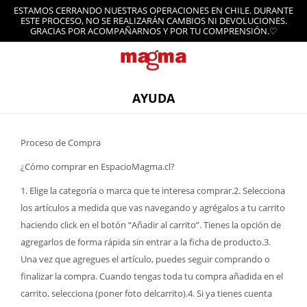
ESTAMOS CERRANDO NUESTRAS OPERACIONES EN CHILE. DURANTE
ESTE PROCESO, NO SE REALIZARÁN CAMBIOS NI DEVOLUCIONES.
GRACIAS POR ACOMPAÑARNOS Y POR TU COMPRENSIÓN.♡
AYUDA
Proceso de Compra
¿Cómo comprar en EspacioMagma.cl?
1. Elige la categoría o marca que te interesa comprar.2. Selecciona
los artículos a medida que vas navegando y agrégalos a tu carrito
haciendo click en el botón “Añadir al carrito”. Tienes la opción de
agregarlos de forma rápida sin entrar a la ficha de producto.3.
Una vez que agregues el artículo, puedes seguir comprando o
finalizar la compra. Cuando tengas toda tu compra añadida en el
carrito, selecciona (poner foto delcarrito).4. Si ya tienes cuenta