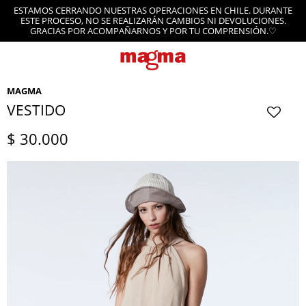
ESTAMOS CERRANDO NUESTRAS OPERACIONES EN CHILE. DURANTE
ESTE PROCESO, NO SE REALIZARÁN CAMBIOS NI DEVOLUCIONES.
GRACIAS POR ACOMPAÑARNOS Y POR TU COMPRENSIÓN.♡
MAGMA
VESTIDO
$
30.000