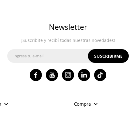
Newsletter
¡Suscribite y recibí todas nuestras novedades!
SUSCRIBIRME




a
Compra