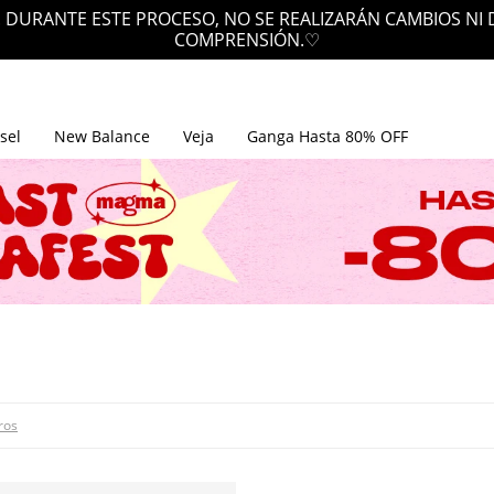
 DURANTE ESTE PROCESO, NO SE REALIZARÁN CAMBIOS NI
COMPRENSIÓN.♡
sel
New Balance
Veja
Ganga Hasta 80% OFF
tros