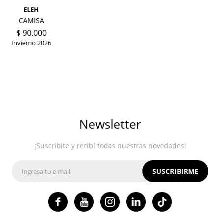
ELEH
CAMISA
$
90.000
Invierno 2026
Newsletter
¡Suscribite y recibí todas nuestras novedades!
SUSCRIBIRME



