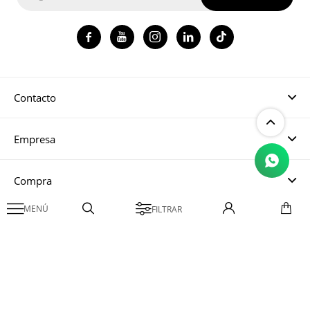




Contacto
Empresa
Compra

Mi cuenta
© Copyright 2026 / Magma CH