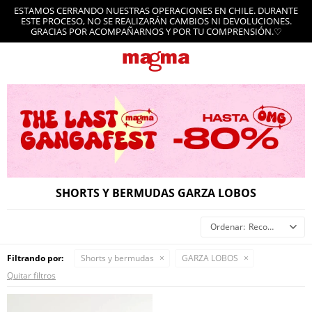
ESTAMOS CERRANDO NUESTRAS OPERACIONES EN CHILE. DURANTE
ESTE PROCESO, NO SE REALIZARÁN CAMBIOS NI DEVOLUCIONES.
GRACIAS POR ACOMPAÑARNOS Y POR TU COMPRENSIÓN.♡
SHORTS Y BERMUDAS GARZA LOBOS
Recomendados
Filtrando por:
Shorts y bermudas
GARZA LOBOS
Quitar filtros