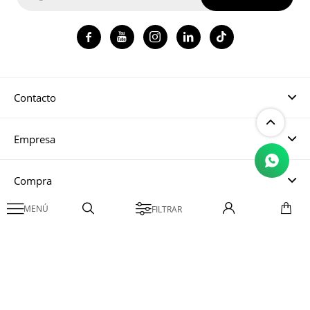




Contacto
Empresa
Compra

Mi cuenta
© Copyright 2026 / Magma CH