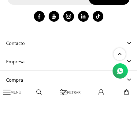




Contacto
Empresa
Compra

Mi cuenta
© Copyright 2026 / Magma CH