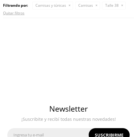
Filtrando por:
Camisas y túnicas
Camisas
Talle 38
Quitar filtros
Newsletter
¡Suscribite y recibí todas nuestras novedades!
SUSCRIBIRME