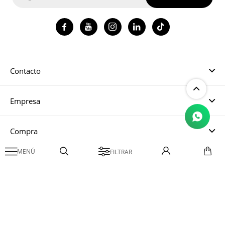




Contacto
Empresa
Compra

Mi cuenta
© Copyright 2026 / Magma CH