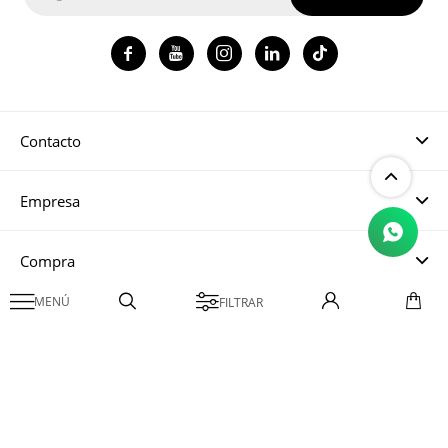




Contacto
Empresa
Compra

Mi cuenta
© Copyright 2026 / Magma CH