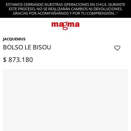
ESTAMOS CERRANDO NUESTRAS OPERACIONES EN CHILE. DURANTE
ESTE PROCESO, NO SE REALIZARÁN CAMBIOS NI DEVOLUCIONES.
GRACIAS POR ACOMPAÑARNOS Y POR TU COMPRENSIÓN.♡
JACQUEMUS
BOLSO LE BISOU
$
873.180