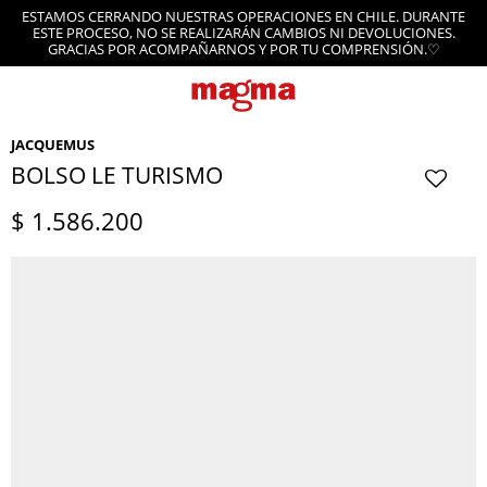
ESTAMOS CERRANDO NUESTRAS OPERACIONES EN CHILE. DURANTE
ESTE PROCESO, NO SE REALIZARÁN CAMBIOS NI DEVOLUCIONES.
GRACIAS POR ACOMPAÑARNOS Y POR TU COMPRENSIÓN.♡
JACQUEMUS
BOLSO LE TURISMO
$
1.586.200