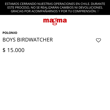
ESTAMOS CERRANDO NUESTRAS OPERACIONES EN CHILE. DURANTE
ESTE PROCESO, NO SE REALIZARÁN CAMBIOS NI DEVOLUCIONES.
GRACIAS POR ACOMPAÑARNOS Y POR TU COMPRENSIÓN.♡
POLONIO
BOYS BIRDWATCHER
$
15.000