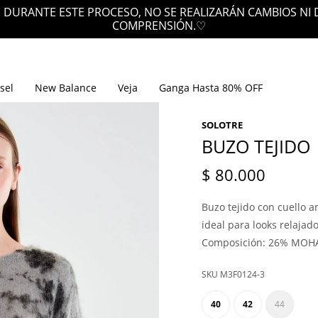
 DURANTE ESTE PROCESO, NO SE REALIZARÁN CAMBIOS NI
COMPRENSIÓN.♡
sel
New Balance
Veja
Ganga Hasta 80% OFF
SOLOTRE
BUZO TEJIDO
$
80.000
Buzo tejido con cuello a
ideal para looks relajado
Composición: 26% MOHA
M3F0124-3
40
42
44