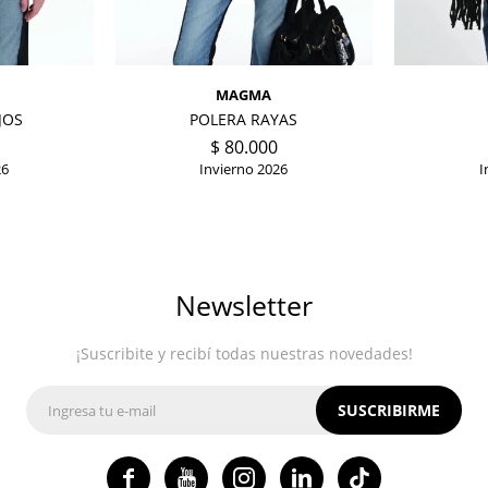
MAGMA
JOS
POLERA RAYAS
$
80.000
26
Invierno 2026
I
Newsletter
¡Suscribite y recibí todas nuestras novedades!
SUSCRIBIRME



