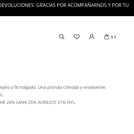
 DEVOLUCIONES. GRACIAS POR ACOMPAÑARNOS Y POR TU
$
0
mplio y fit holgado. Una prenda cómoda y envolvente,
s.
IR 26% LANA 25% ACRÍLICO 21% NYL.