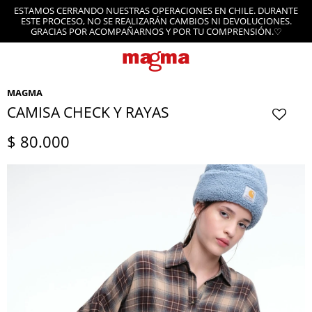
ESTAMOS CERRANDO NUESTRAS OPERACIONES EN CHILE. DURANTE
ESTE PROCESO, NO SE REALIZARÁN CAMBIOS NI DEVOLUCIONES.
GRACIAS POR ACOMPAÑARNOS Y POR TU COMPRENSIÓN.♡
MAGMA
CAMISA CHECK Y RAYAS
$
80.000