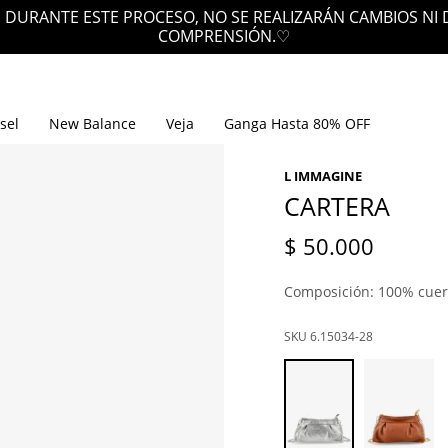
 DURANTE ESTE PROCESO, NO SE REALIZARÁN CAMBIOS NI
COMPRENSIÓN.♡
sel
New Balance
Veja
Ganga Hasta 80% OFF
L IMMAGINE
CARTERA
$
50.000
Composición: 100% cue
6.15034-28