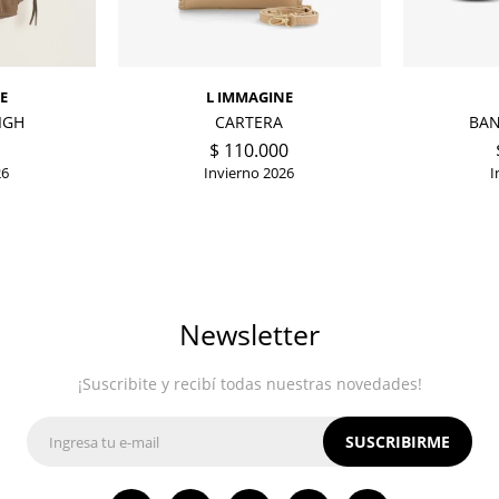
E
L IMMAGINE
IGH
CARTERA
BAN
$
110.000
26
Invierno 2026
I
Newsletter
¡Suscribite y recibí todas nuestras novedades!
SUSCRIBIRME