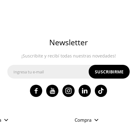
Newsletter
¡Suscribite y recibí todas nuestras novedades!
SUSCRIBIRME




a
Compra