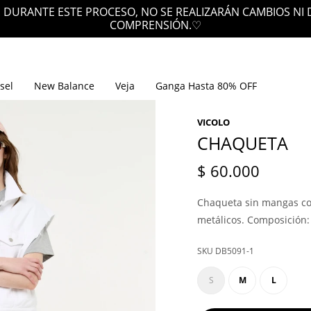
 DURANTE ESTE PROCESO, NO SE REALIZARÁN CAMBIOS NI
COMPRENSIÓN.♡
sel
New Balance
Veja
Ganga Hasta 80% OFF
VICOLO
CHAQUETA
$
60.000
Chaqueta sin mangas con
metálicos. Composición
DB5091-1
S
M
L