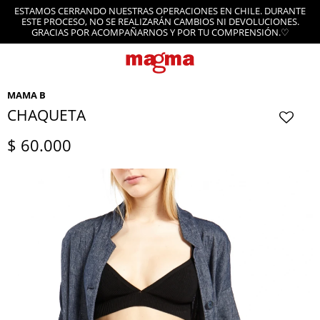
ESTAMOS CERRANDO NUESTRAS OPERACIONES EN CHILE. DURANTE
ESTE PROCESO, NO SE REALIZARÁN CAMBIOS NI DEVOLUCIONES.
GRACIAS POR ACOMPAÑARNOS Y POR TU COMPRENSIÓN.♡
MAMA B
CHAQUETA
$
60.000