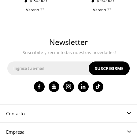
$
50.000
$
90.000
Verano 23
Verano 23
Newsletter
¡Suscribite y recibí todas nuestras novedades!
SUSCRIBIRME




Contacto
Empresa