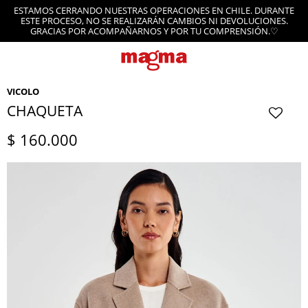
ESTAMOS CERRANDO NUESTRAS OPERACIONES EN CHILE. DURANTE
ESTE PROCESO, NO SE REALIZARÁN CAMBIOS NI DEVOLUCIONES.
GRACIAS POR ACOMPAÑARNOS Y POR TU COMPRENSIÓN.♡
VICOLO
CHAQUETA
$
160.000