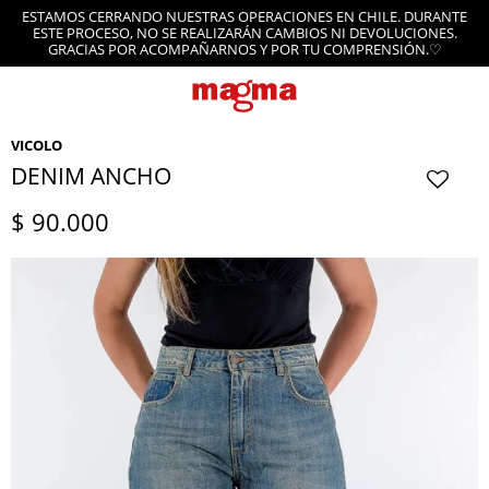
ESTAMOS CERRANDO NUESTRAS OPERACIONES EN CHILE. DURANTE
ESTE PROCESO, NO SE REALIZARÁN CAMBIOS NI DEVOLUCIONES.
GRACIAS POR ACOMPAÑARNOS Y POR TU COMPRENSIÓN.♡
VICOLO
DENIM ANCHO
$
90.000