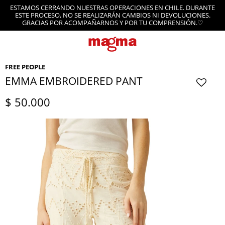
ESTAMOS CERRANDO NUESTRAS OPERACIONES EN CHILE. DURANTE
ESTE PROCESO, NO SE REALIZARÁN CAMBIOS NI DEVOLUCIONES.
GRACIAS POR ACOMPAÑARNOS Y POR TU COMPRENSIÓN.♡
FREE PEOPLE
EMMA EMBROIDERED PANT
$
50.000