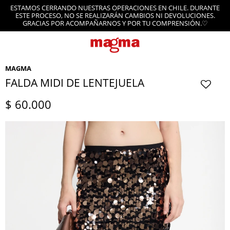
ESTAMOS CERRANDO NUESTRAS OPERACIONES EN CHILE. DURANTE
ESTE PROCESO, NO SE REALIZARÁN CAMBIOS NI DEVOLUCIONES.
GRACIAS POR ACOMPAÑARNOS Y POR TU COMPRENSIÓN.♡
MAGMA
FALDA MIDI DE LENTEJUELA
$
60.000