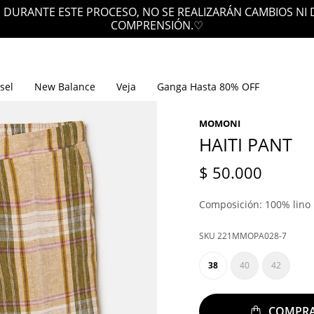
sel
New Balance
Veja
Ganga Hasta 80% OFF
MOMONI
HAITI PANT
$
50.000
Composición: 100% lino
221MMOPA028-7
38
40
42