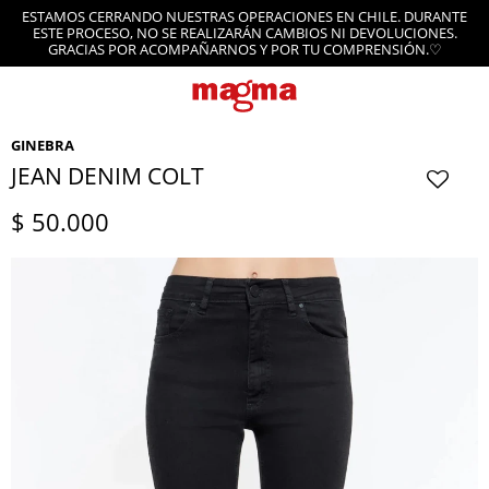
ANTE
ES.
EN ENVÍOS GRATIS POR SOBRE LOS $200.000
♡
GINEBRA
JEAN DENIM COLT
$
50.000