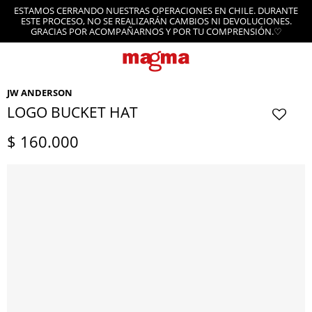
ESTAMOS CERRANDO NUESTRAS OPERACIONES EN CHILE. DURANTE
ESTE PROCESO, NO SE REALIZARÁN CAMBIOS NI DEVOLUCIONES.
GRACIAS POR ACOMPAÑARNOS Y POR TU COMPRENSIÓN.♡
JW ANDERSON
LOGO BUCKET HAT
$
160.000