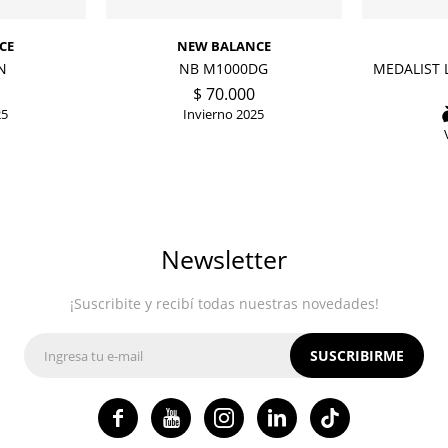
CE
NEW BALANCE
N
NB M1000DG
MEDALIST 
$
70.000
25
Invierno 2025
Newsletter
¡Suscribite y recibí todas nuestras novedades!
SUSCRIBIRME



