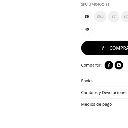
U7404OO-81
36
36.5
37
37
40


Envíos
Cambios y Devoluciones
Medios de pago