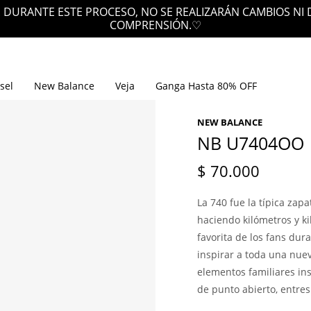
 DURANTE ESTE PROCESO, NO SE REALIZARÁN CAMBIOS NI
COMPRENSIÓN.♡
sel
New Balance
Veja
Ganga Hasta 80% OFF
NEW BALANCE
NB U7404OO
$
70.000
La 740 fue la típica zap
haciendo kilómetros y k
favorita de los fans du
inspirar a toda una nue
elementos familiares in
de punto abierto, entre