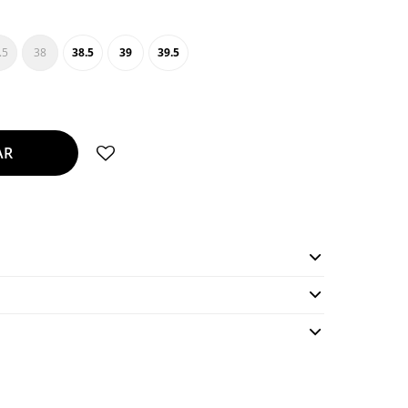
.5
38
38.5
39
39.5