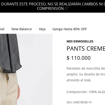
 DURANTE ESTE PROCESO, NO SE REALIZARÁN CAMBIOS NI
COMPRENSIÓN.♡
sel
New Balance
Veja
Ganga Hasta 80% OFF
MES DEMOISELLES
PANTS CREM
$
110.000
Pantalón de mezclilla de
amplio. Su diseño de tir
atrevido al look.
Composición: 100% AL
24WCREME-41