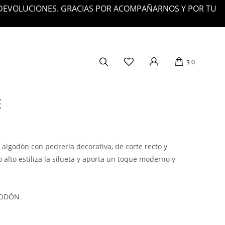
 DEVOLUCIONES. GRACIAS POR ACOMPAÑARNOS Y POR TU
$
0
E
 algodón con pedrería decorativa, de corte recto y
o alto estiliza la silueta y aporta un toque moderno y
GODÓN