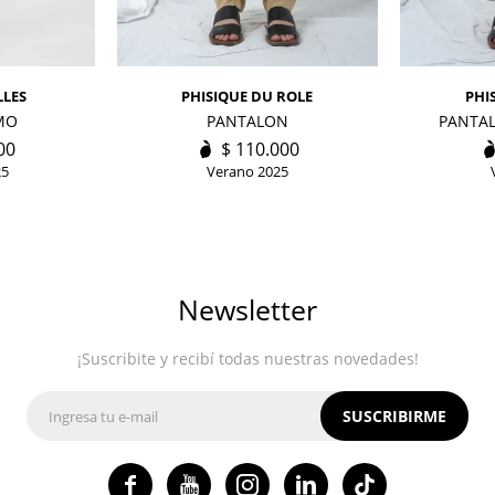
LLES
PHISIQUE DU ROLE
PHI
MO
PANTALON
PANTA
00
$
110.000
25
Verano 2025
Newsletter
¡Suscribite y recibí todas nuestras novedades!
SUSCRIBIRME



