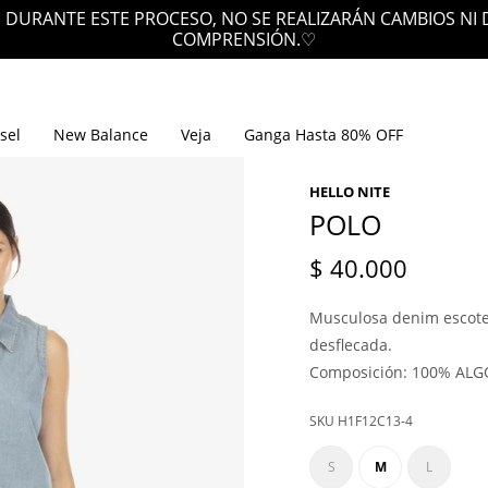
 DURANTE ESTE PROCESO, NO SE REALIZARÁN CAMBIOS NI
COMPRENSIÓN.♡
sel
New Balance
Veja
Ganga Hasta 80% OFF
HELLO NITE
POLO
$
40.000
Musculosa denim escote 
desflecada.
Composición: 100% AL
H1F12C13-4
S
M
L