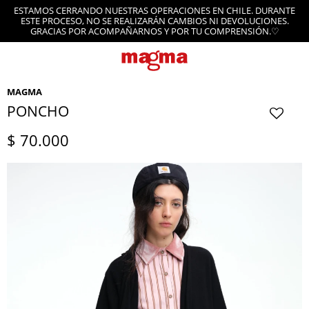
ESTAMOS CERRANDO NUESTRAS OPERACIONES EN CHILE. DURANTE
ESTE PROCESO, NO SE REALIZARÁN CAMBIOS NI DEVOLUCIONES.
GRACIAS POR ACOMPAÑARNOS Y POR TU COMPRENSIÓN.♡
MAGMA
PONCHO
$
70.000