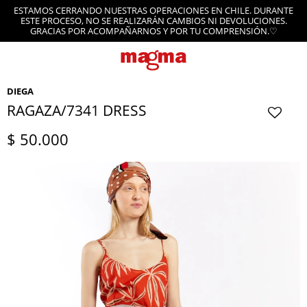
ESTAMOS CERRANDO NUESTRAS OPERACIONES EN CHILE. DURANTE
ESTE PROCESO, NO SE REALIZARÁN CAMBIOS NI DEVOLUCIONES.
GRACIAS POR ACOMPAÑARNOS Y POR TU COMPRENSIÓN.♡
DIEGA
RAGAZA/7341 DRESS
$
50.000