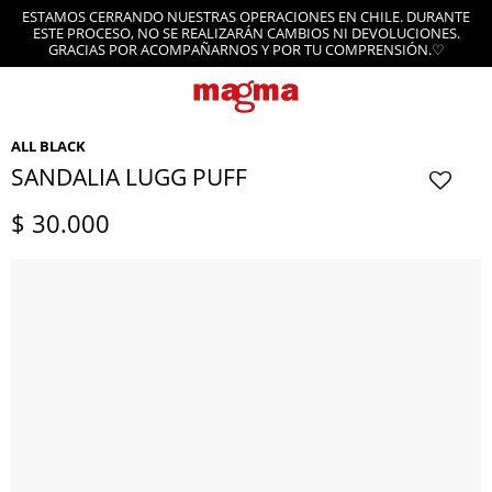
ESTAMOS CERRANDO NUESTRAS OPERACIONES EN CHILE. DURANTE
ESTE PROCESO, NO SE REALIZARÁN CAMBIOS NI DEVOLUCIONES.
GRACIAS POR ACOMPAÑARNOS Y POR TU COMPRENSIÓN.♡
ALL BLACK
SANDALIA LUGG PUFF
$
30.000