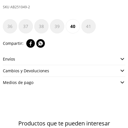
AB251049-2
36
37
38
39
40
41


Envíos
Cambios y Devoluciones
Medios de pago
Productos que te pueden interesar