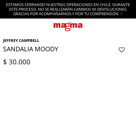
ESTAMOS CERRANDO NUESTRAS OPERACIONES EN CHILE. DURANTE
ESTE PROCESO, NO SE REALIZARÁN CAMBIOS NI DEVOLUCIONES.
GRACIAS POR ACOMPAÑARNOS Y POR TU COMPRENSIÓN.♡
JEFFREY CAMPBELL
SANDALIA MOODY
$
30.000