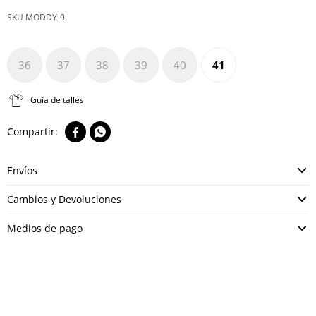
MODDY-9
36
37
38
39
40
41
Guía de talles


Envíos
Cambios y Devoluciones
Medios de pago