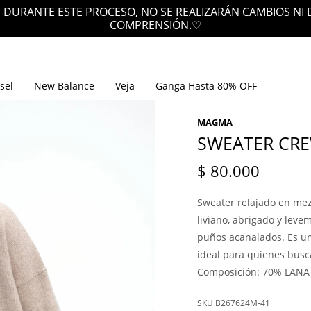
 DURANTE ESTE PROCESO, NO SE REALIZARÁN CAMBIOS NI
COMPRENSIÓN.♡
sel
New Balance
Veja
Ganga Hasta 80% OFF
MAGMA
SWEATER CR
$
80.000
Sweater relajado en mez
liviano, abrigado y leve
puños acanalados. Es un
ideal para quienes busca
Composición: 70% LANA
B267624M-41