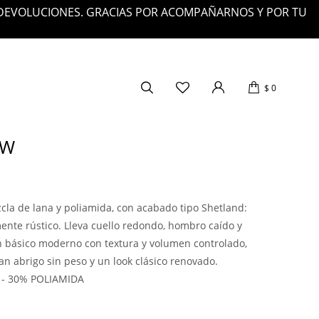
 DEVOLUCIONES. GRACIAS POR ACOMPAÑARNOS Y POR TU
$
0
EW
cla de lana y poliamida, con acabado tipo Shetland:
mente rústico. Lleva cuello redondo, hombro caído y
 básico moderno con textura y volumen controlado,
n abrigo sin peso y un look clásico renovado.
 - 30% POLIAMIDA