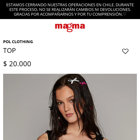
ESTAMOS CERRANDO NUESTRAS OPERACIONES EN CHILE. DURANTE
ESTE PROCESO, NO SE REALIZARÁN CAMBIOS NI DEVOLUCIONES.
GRACIAS POR ACOMPAÑARNOS Y POR TU COMPRENSIÓN.♡
POL CLOTHING
TOP
$
20.000