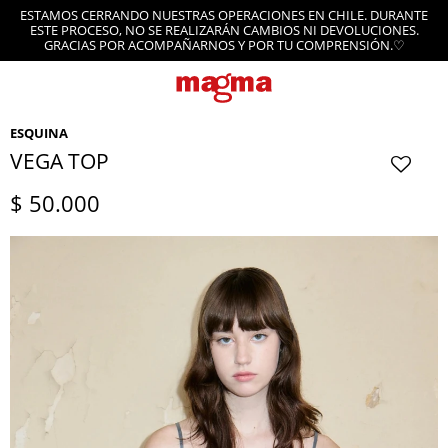
ESTAMOS CERRANDO NUESTRAS OPERACIONES EN CHILE. DURANTE
ESTE PROCESO, NO SE REALIZARÁN CAMBIOS NI DEVOLUCIONES.
GRACIAS POR ACOMPAÑARNOS Y POR TU COMPRENSIÓN.♡
ESQUINA
VEGA TOP
$
50.000