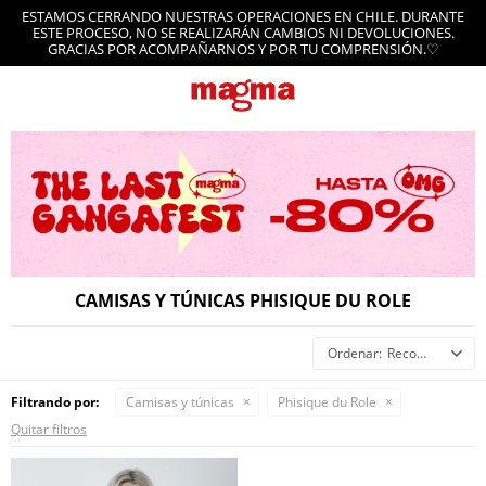
ESTAMOS CERRANDO NUESTRAS OPERACIONES EN CHILE. DURANTE
ESTE PROCESO, NO SE REALIZARÁN CAMBIOS NI DEVOLUCIONES.
GRACIAS POR ACOMPAÑARNOS Y POR TU COMPRENSIÓN.♡
CAMISAS Y TÚNICAS PHISIQUE DU ROLE
Recomendados
Filtrando por:
Camisas y túnicas
Phisique du Role
Quitar filtros